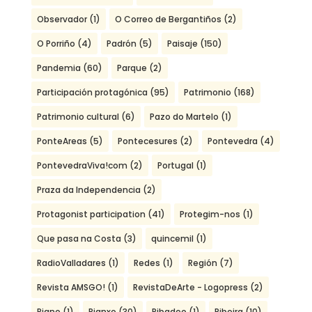
Observador
(1)
O Correo de Bergantiños
(2)
O Porriño
(4)
Padrón
(5)
Paisaje
(150)
Pandemia
(60)
Parque
(2)
Participación protagónica
(95)
Patrimonio
(168)
Patrimonio cultural
(6)
Pazo do Martelo
(1)
PonteAreas
(5)
Pontecesures
(2)
Pontevedra
(4)
PontevedraViva!com
(2)
Portugal
(1)
Praza da Independencia
(2)
Protagonist participation
(41)
Protegim-nos
(1)
Que pasa na Costa
(3)
quincemil
(1)
RadioValladares
(1)
Redes
(1)
Región
(7)
Revista AMSGO!
(1)
RevistaDeArte - Logopress
(2)
Riano
(1)
Rianxo
(30)
Ribadeo
(1)
Ribeira
(10)