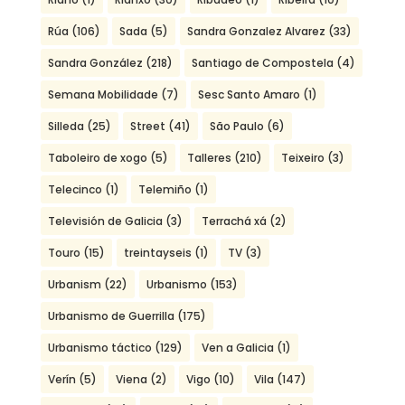
Rúa
(106)
Sada
(5)
Sandra Gonzalez Alvarez
(33)
Sandra González
(218)
Santiago de Compostela
(4)
Semana Mobilidade
(7)
Sesc Santo Amaro
(1)
Silleda
(25)
Street
(41)
São Paulo
(6)
Taboleiro de xogo
(5)
Talleres
(210)
Teixeiro
(3)
Telecinco
(1)
Telemiño
(1)
Televisión de Galicia
(3)
Terrachá xá
(2)
Touro
(15)
treintayseis
(1)
TV
(3)
Urbanism
(22)
Urbanismo
(153)
Urbanismo de Guerrilla
(175)
Urbanismo táctico
(129)
Ven a Galicia
(1)
Verín
(5)
Viena
(2)
Vigo
(10)
Vila
(147)