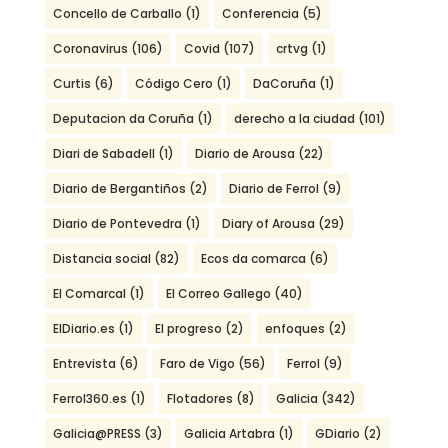
Concello de Carballo
(1)
Conferencia
(5)
Coronavirus
(106)
Covid
(107)
crtvg
(1)
Curtis
(6)
Código Cero
(1)
DaCoruña
(1)
Deputacion da Coruña
(1)
derecho a la ciudad
(101)
Diari de Sabadell
(1)
Diario de Arousa
(22)
Diario de Bergantiños
(2)
Diario de Ferrol
(9)
Diario de Pontevedra
(1)
Diary of Arousa
(29)
Distancia social
(82)
Ecos da comarca
(6)
El Comarcal
(1)
El Correo Gallego
(40)
ElDiario.es
(1)
El progreso
(2)
enfoques
(2)
Entrevista
(6)
Faro de Vigo
(56)
Ferrol
(9)
Ferrol360.es
(1)
Flotadores
(8)
Galicia
(342)
Galicia@PRESS
(3)
Galicia Artabra
(1)
GDiario
(2)