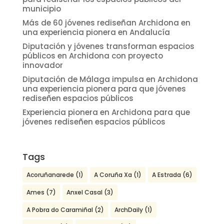
municipio
Más de 60 jóvenes rediseñan Archidona en
una experiencia pionera en Andalucía
Diputación y jóvenes transforman espacios
públicos en Archidona con proyecto
innovador
Diputación de Málaga impulsa en Archidona
una experiencia pionera para que jóvenes
rediseñen espacios públicos
Experiencia pionera en Archidona para que
jóvenes rediseñen espacios públicos
Tags
Acoruñanarede
(1)
A Coruña Xa
(1)
A Estrada
(6)
Ames
(7)
Anxel Casal
(3)
A Pobra do Caramiñal
(2)
ArchDaily
(1)