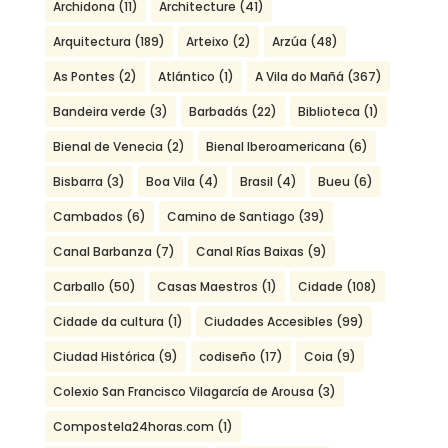
Archidona
(11)
Architecture
(41)
Arquitectura
(189)
Arteixo
(2)
Arzúa
(48)
As Pontes
(2)
Atlántico
(1)
A Vila do Mañá
(367)
Bandeira verde
(3)
Barbadás
(22)
Biblioteca
(1)
Bienal de Venecia
(2)
Bienal Iberoamericana
(6)
Bisbarra
(3)
Boa Vila
(4)
Brasil
(4)
Bueu
(6)
Cambados
(6)
Camino de Santiago
(39)
Canal Barbanza
(7)
Canal Rías Baixas
(9)
Carballo
(50)
Casas Maestros
(1)
Cidade
(108)
Cidade da cultura
(1)
Ciudades Accesibles
(99)
Ciudad Histórica
(9)
codiseño
(17)
Coia
(9)
Colexio San Francisco Vilagarcía de Arousa
(3)
Compostela24horas.com
(1)