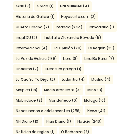
Girls
(3)
Grado
(1)
Hai Mulleres
(4)
Historia de Galicia
(1)
Hoyesarte.com
(2)
Huerta urbana
(7)
Infancia
(244)
Inmodiario
(1)
inquEDU
(2)
Instituto Alexandre Bóveda
(5)
Internacional
(4)
La Opinión
(20)
La Región
(29)
La Voz de Galicia
(139)
Libro
(8)
Lina Bo Bardi
(7)
Lindeiros
(2)
literatura galega
(1)
Lo Que Yo Te Digo
(2)
Ludantia
(4)
Madrid
(4)
Malpica
(18)
Medio ambiente
(3)
Miño
(3)
Mobilidade
(2)
Mondoñedo
(6)
Málaga
(10)
Nenas nenos e adolescentes
(258)
News
(41)
NH Diario
(10)
Nius Diario
(1)
Noticia
(243)
Noticias da regiao
(1)
O Barbanza
(2)