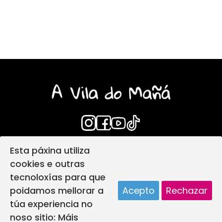
Esta páxina utiliza
Login
Aviso Legal
cookies e outras
Política de privacidade
tecnoloxías para que
Política de protección infantil
poidamos mellorar a
Acepto
Rechazar
Política de Cookies
Deseño web
túa experiencia no
A vila do mañá creada por
noso sitio:
Máis