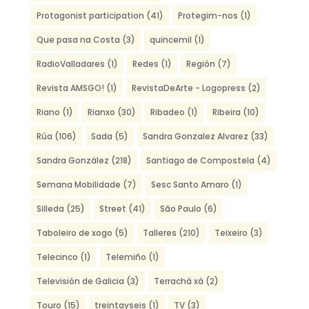
Protagonist participation
(41)
Protegim-nos
(1)
Que pasa na Costa
(3)
quincemil
(1)
RadioValladares
(1)
Redes
(1)
Región
(7)
Revista AMSGO!
(1)
RevistaDeArte - Logopress
(2)
Riano
(1)
Rianxo
(30)
Ribadeo
(1)
Ribeira
(10)
Rúa
(106)
Sada
(5)
Sandra Gonzalez Alvarez
(33)
Sandra González
(218)
Santiago de Compostela
(4)
Semana Mobilidade
(7)
Sesc Santo Amaro
(1)
Silleda
(25)
Street
(41)
São Paulo
(6)
Taboleiro de xogo
(5)
Talleres
(210)
Teixeiro
(3)
Telecinco
(1)
Telemiño
(1)
Televisión de Galicia
(3)
Terrachá xá
(2)
Touro
(15)
treintayseis
(1)
TV
(3)