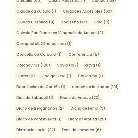
Carballo
(50)
Casas Maestros
(1)
Cidade
(108)
Cidade da cultura
(1)
Ciudades Accesibles
(99)
Ciudad Histórica
(9)
codiseño
(17)
Coia
(9)
Colexio San Francisco Vilagarcía de Arousa
(3)
Compostela24horas.com
(1)
Concello de Carballo
(1)
Conferencia
(5)
Coronavirus
(106)
Covid
(107)
crtvg
(1)
Curtis
(6)
Código Cero
(1)
DaCoruña
(1)
Deputacion da Coruña
(1)
derecho a la ciudad
(101)
Diari de Sabadell
(1)
Diario de Arousa
(22)
Diario de Bergantiños
(2)
Diario de Ferrol
(9)
Diario de Pontevedra
(1)
Diary of Arousa
(29)
Distancia social
(82)
Ecos da comarca
(6)