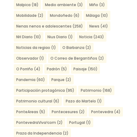
Malpica
(18)
Medio ambiente
(3)
Miño
(3)
Mobilidade
(2)
Mondoñedo
(6)
Málaga
(10)
Nenas nenos e adolescentes
(258)
News
(41)
NH Diario
(10)
Nius Diario
(1)
Noticia
(243)
Noticias da regiao
(1)
O Barbanza
(2)
Observador
(1)
O Correo de Bergantiños
(2)
O Porriño
(4)
Padrón
(5)
Paisaje
(150)
Pandemia
(60)
Parque
(2)
Participación protagónica
(95)
Patrimonio
(168)
Patrimonio cultural
(6)
Pazo do Martelo
(1)
PonteAreas
(5)
Pontecesures
(2)
Pontevedra
(4)
PontevedraViva!com
(2)
Portugal
(1)
Praza da Independencia
(2)