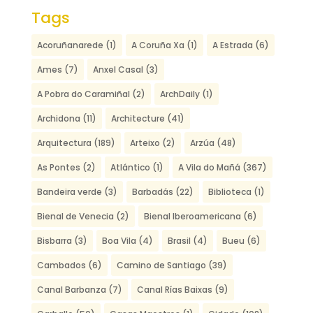
Tags
Acoruñanarede
(1)
A Coruña Xa
(1)
A Estrada
(6)
Ames
(7)
Anxel Casal
(3)
A Pobra do Caramiñal
(2)
ArchDaily
(1)
Archidona
(11)
Architecture
(41)
Arquitectura
(189)
Arteixo
(2)
Arzúa
(48)
As Pontes
(2)
Atlántico
(1)
A Vila do Mañá
(367)
Bandeira verde
(3)
Barbadás
(22)
Biblioteca
(1)
Bienal de Venecia
(2)
Bienal Iberoamericana
(6)
Bisbarra
(3)
Boa Vila
(4)
Brasil
(4)
Bueu
(6)
Cambados
(6)
Camino de Santiago
(39)
Canal Barbanza
(7)
Canal Rías Baixas
(9)