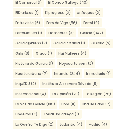
El Comarcal
(1)
El Correo Gallego
(40)
ElDiario.es
(1)
El progreso
(2)
enfoques
(2)
Entrevista
(6)
Faro de Vigo
(56)
Ferrol
(9)
Ferrol360.es
(1)
Flotadores
(8)
Galicia
(342)
Galicia@PRESS
(3)
Galicia Artabra
(1)
GDiario
(2)
Girls
(3)
Grado
(1)
Hai Mulleres
(4)
Historia de Galicia
(1)
Hoyesarte.com
(2)
Huerta urbana
(7)
Infancia
(244)
Inmodiario
(1)
inquEDU
(2)
Instituto Alexandre Bóveda
(5)
Internacional
(4)
La Opinión
(20)
La Región
(29)
La Voz de Galicia
(139)
Libro
(8)
Lina Bo Bardi
(7)
Lindeiros
(2)
literatura galega
(1)
Lo Que Yo Te Digo
(2)
Ludantia
(4)
Madrid
(4)