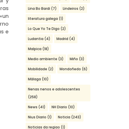
ar y
tras
Lina Bo Bardi
(7)
Lindeiros
(2)
«un
literatura galega
(1)
orno
Lo Que Yo Te Digo
(2)
as e
Ludantia
(4)
Madrid
(4)
Malpica
(18)
Medio ambiente
(3)
Miño
(3)
Mobilidade
(2)
Mondoñedo
(6)
Málaga
(10)
Nenas nenos e adolescentes
(258)
News
(41)
NH Diario
(10)
Nius Diario
(1)
Noticia
(243)
Noticias da regiao
(1)