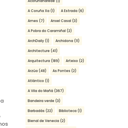
Acoruñanarede
(1)
A Coruña Xa
(1)
A Estrada
(6)
Ames
(7)
Anxel Casal
(3)
A Pobra do Caramiñal
(2)
ArchDaily
(1)
Archidona
(11)
Architecture
(41)
Arquitectura
(189)
Arteixo
(2)
Arzúa
(48)
As Pontes
(2)
Atlántico
(1)
A Vila do Mañá
(367)
ra
Bandeira verde
(3)
Barbadás
(22)
Biblioteca
(1)
o
Bienal de Venecia
(2)
amos