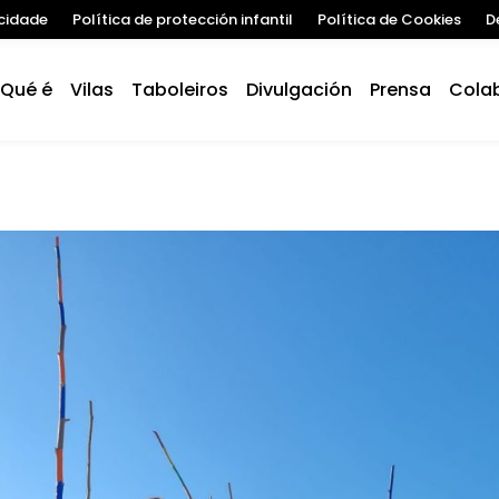
acidade
Política de protección infantil
Política de Cookies
D
Qué é
Vilas
Taboleiros
Divulgación
Prensa
Cola