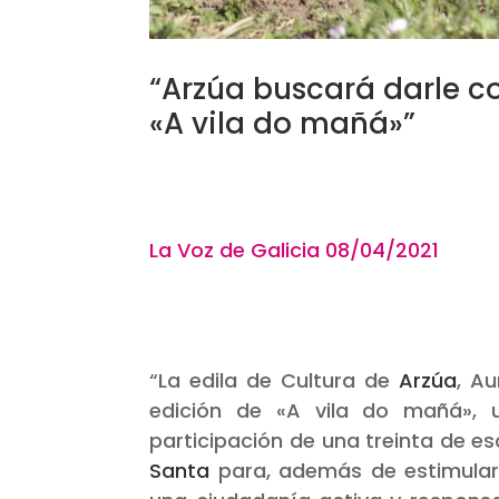
“Arzúa buscará darle c
«A vila do mañá»”
La Voz de Galicia
08/04/2021
“La edila de Cultura de
Arzúa
, A
edición de
«A vila do mañá»
, 
participación de una treinta de e
Santa
para, además de estimular 