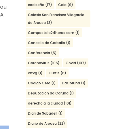
codiseño
(17)
Coia
(9)
mou
 A
Colexio San Francisco Vilagarcía
de Arousa
(3)
Compostela24horas.com
(1)
Concello de Carballo
(1)
Conferencia
(5)
Coronavirus
(106)
Covid
(107)
crtvg
(1)
Curtis
(6)
Código Cero
(1)
DaCoruña
(1)
Deputacion da Coruña
(1)
derecho a la ciudad
(101)
Diari de Sabadell
(1)
Diario de Arousa
(22)