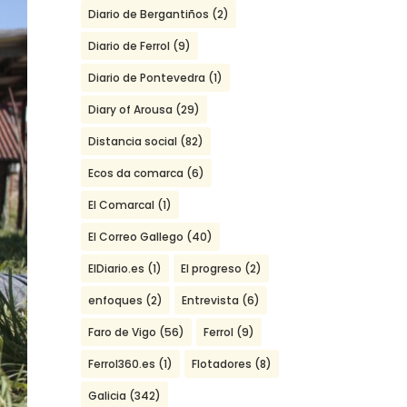
Diario de Bergantiños
(2)
Diario de Ferrol
(9)
Diario de Pontevedra
(1)
Diary of Arousa
(29)
Distancia social
(82)
Ecos da comarca
(6)
El Comarcal
(1)
El Correo Gallego
(40)
ElDiario.es
(1)
El progreso
(2)
enfoques
(2)
Entrevista
(6)
Faro de Vigo
(56)
Ferrol
(9)
Ferrol360.es
(1)
Flotadores
(8)
Galicia
(342)