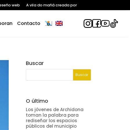
eseño web
A vila do mañá creada por
boran
Contacto
Buscar
O último
Los jóvenes de Archidona
toman la palabra para
rediseñar los espacios
públicos del municipio