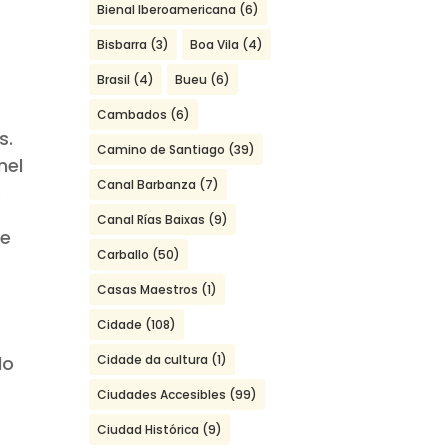
Bienal Iberoamericana
(6)
a
Bisbarra
(3)
Boa Vila
(4)
Brasil
(4)
Bueu
(6)
Cambados
(6)
s.
Camino de Santiago
(39)
nel
Canal Barbanza
(7)
.
Canal Rías Baixas
(9)
se
Carballo
(50)
Casas Maestros
(1)
Cidade
(108)
Cidade da cultura
(1)
do
Ciudades Accesibles
(99)
Ciudad Histórica
(9)