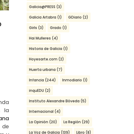
Galicia@PRESS
(3)
Galicia Artabra
(1)
GDiario
(2)
o
Girls
(3)
Grado
(1)
Hai Mulleres
(4)
Historia de Galicia
(1)
Hoyesarte.com
(2)
Huerta urbana
(7)
Infancia
(244)
Inmodiario
(1)
inquEDU
(2)
Instituto Alexandre Bóveda
(5)
unda
 la
Internacional
(4)
ana
La Opinión
(20)
La Región
(29)
o de
La Voz de Galicia
(139)
Libro
(8)