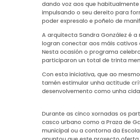
dando voz aos que habitualmente 
impulsando o seu dereito para for
poder expresalo e poñelo de manife
A arquitecta Sandra González é a
logran conectar aos máis cativos 
Nesta ocasión o programa celebrous
participaron un total de trinta 
Con esta iniciativa, que ao mesmo
tamén estimular unha actitude crí
desenvolvemento como unha cidad
Durante as cinco xornadas os par
casco urbano como a Praza de Gali
municipal ou a contorna da Escola I
apuntou que este proxecto oferta “