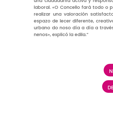
una ciudadanía activa y responsab
laboral.
«O Concello fará todo o p
realizar una valoración satisfac
espazo de lecer diferente, creati
urbano do noso día a día a travé
nenos»
, explicó la edila.”
N
D