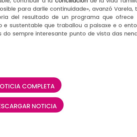
le, contribuir a la
conciliación
de la vida famili
osible para darlle continuidade»
, avanzó Varela, 
toria del resultado de un programa que ofrece
vo e sustentable que traballou a paisaxe e o ent
s do sempre interesante punto de vista das nen
OTICIA COMPLETA
ESCARGAR NOTICIA