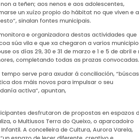
non a teñen; aos nenos e aos adolescentes,
marse un xuízo propio do hábitat no que viven e 
sto”, sinalan fontes municipais.
 monitora e organizadora destas actividades que
coa súa vila e que xa chegaron a varios municipio
e os días 29, 30 e 31 de marzo e 1 e 5 de abril e 
menores, completando todas as prazas convocadas
 tempo serve para axudar á conciliación, “búsca
tica dos máis novos para impulsar o seu
anía activa”, apuntan,
ticipantes desfrutaron de propostas en espazos 
za, o Multiusos Terra do Queixo, o aparcadoiro
nfantil. A concelleira de Cultura, Aurora Varela,
un espazo de lecer diferente, creativo e