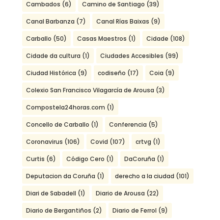
Cambados
(6)
Camino de Santiago
(39)
Canal Barbanza
(7)
Canal Rías Baixas
(9)
Carballo
(50)
Casas Maestros
(1)
Cidade
(108)
Cidade da cultura
(1)
Ciudades Accesibles
(99)
Ciudad Histórica
(9)
codiseño
(17)
Coia
(9)
Colexio San Francisco Vilagarcía de Arousa
(3)
Compostela24horas.com
(1)
Concello de Carballo
(1)
Conferencia
(5)
Coronavirus
(106)
Covid
(107)
crtvg
(1)
Curtis
(6)
Código Cero
(1)
DaCoruña
(1)
Deputacion da Coruña
(1)
derecho a la ciudad
(101)
Diari de Sabadell
(1)
Diario de Arousa
(22)
Diario de Bergantiños
(2)
Diario de Ferrol
(9)