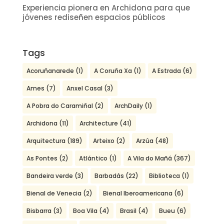
Experiencia pionera en Archidona para que
jóvenes rediseñen espacios públicos
Tags
Acoruñanarede
(1)
A Coruña Xa
(1)
A Estrada
(6)
Ames
(7)
Anxel Casal
(3)
A Pobra do Caramiñal
(2)
ArchDaily
(1)
Archidona
(11)
Architecture
(41)
Arquitectura
(189)
Arteixo
(2)
Arzúa
(48)
As Pontes
(2)
Atlántico
(1)
A Vila do Mañá
(367)
Bandeira verde
(3)
Barbadás
(22)
Biblioteca
(1)
Bienal de Venecia
(2)
Bienal Iberoamericana
(6)
Bisbarra
(3)
Boa Vila
(4)
Brasil
(4)
Bueu
(6)