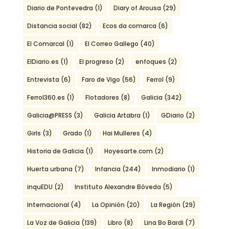
Diario de Pontevedra
(1)
Diary of Arousa
(29)
Distancia social
(82)
Ecos da comarca
(6)
El Comarcal
(1)
El Correo Gallego
(40)
ElDiario.es
(1)
El progreso
(2)
enfoques
(2)
Entrevista
(6)
Faro de Vigo
(56)
Ferrol
(9)
Ferrol360.es
(1)
Flotadores
(8)
Galicia
(342)
Galicia@PRESS
(3)
Galicia Artabra
(1)
GDiario
(2)
Girls
(3)
Grado
(1)
Hai Mulleres
(4)
Historia de Galicia
(1)
Hoyesarte.com
(2)
Huerta urbana
(7)
Infancia
(244)
Inmodiario
(1)
inquEDU
(2)
Instituto Alexandre Bóveda
(5)
Internacional
(4)
La Opinión
(20)
La Región
(29)
La Voz de Galicia
(139)
Libro
(8)
Lina Bo Bardi
(7)