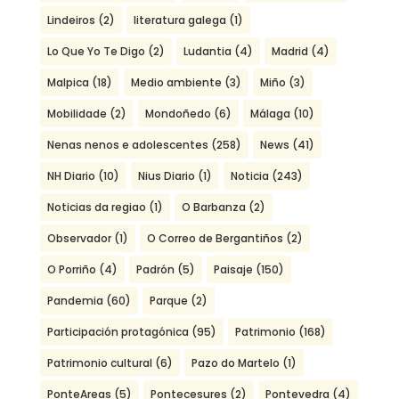
Lindeiros
(2)
literatura galega
(1)
Lo Que Yo Te Digo
(2)
Ludantia
(4)
Madrid
(4)
Malpica
(18)
Medio ambiente
(3)
Miño
(3)
Mobilidade
(2)
Mondoñedo
(6)
Málaga
(10)
Nenas nenos e adolescentes
(258)
News
(41)
NH Diario
(10)
Nius Diario
(1)
Noticia
(243)
Noticias da regiao
(1)
O Barbanza
(2)
Observador
(1)
O Correo de Bergantiños
(2)
O Porriño
(4)
Padrón
(5)
Paisaje
(150)
Pandemia
(60)
Parque
(2)
Participación protagónica
(95)
Patrimonio
(168)
Patrimonio cultural
(6)
Pazo do Martelo
(1)
PonteAreas
(5)
Pontecesures
(2)
Pontevedra
(4)