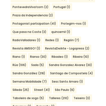
PontevedraViva!com
(2)
Portugal
(1)
Praza da Independencia
(2)
Protagonist participation
(41)
Protegim-nos
(1)
Que pasa na Costa
(3)
quincemil
(1)
RadioValladares
(1)
Redes
(1)
Región
(7)
Revista AMSGO!
(1)
RevistaDeArte - Logopress
(2)
Riano
(1)
Rianxo
(30)
Ribadeo
(1)
Ribeira
(10)
Rúa
(106)
Sada
(5)
Sandra Gonzalez Alvarez
(33)
Sandra González
(218)
Santiago de Compostela
(4)
Semana Mobilidade
(7)
Sesc Santo Amaro
(1)
Silleda
(25)
Street
(41)
São Paulo
(6)
Taboleiro de xogo
(5)
Talleres
(210)
Teixeiro
(3)