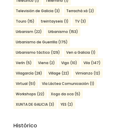
Telecinco
(1)
Telemiño
(1)
Televisión de Galicia
(3)
Terrachá xá
(2)
Touro
(15)
treintayseis
(1)
TV
(3)
Urbanism
(22)
Urbanismo
(153)
Urbanismo de Guerrilla
(175)
Urbanismo táctico
(129)
Ven a Galicia
(1)
Verín
(5)
Viena
(2)
Vigo
(10)
Vila
(147)
Vilagarcía
(28)
Village
(22)
Vimianzo
(12)
Virtual
(51)
Vía Láctea Comunicación
(1)
Workshops
(22)
Xogo da oca
(5)
XUNTA DE GALICIA
(3)
YES
(2)
Histórico