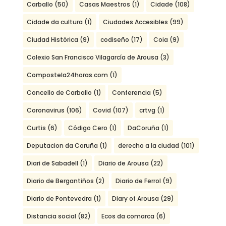
Carballo
(50)
Casas Maestros
(1)
Cidade
(108)
Cidade da cultura
(1)
Ciudades Accesibles
(99)
Ciudad Histórica
(9)
codiseño
(17)
Coia
(9)
Colexio San Francisco Vilagarcía de Arousa
(3)
Compostela24horas.com
(1)
Concello de Carballo
(1)
Conferencia
(5)
Coronavirus
(106)
Covid
(107)
crtvg
(1)
Curtis
(6)
Código Cero
(1)
DaCoruña
(1)
Deputacion da Coruña
(1)
derecho a la ciudad
(101)
Diari de Sabadell
(1)
Diario de Arousa
(22)
Diario de Bergantiños
(2)
Diario de Ferrol
(9)
Diario de Pontevedra
(1)
Diary of Arousa
(29)
Distancia social
(82)
Ecos da comarca
(6)