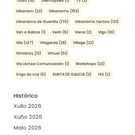
Touro
(15)
treintayseis
(1)
TV
(3)
Urbanism
(22)
Urbanismo
(153)
Urbanismo de Guerrilla
(175)
Urbanismo táctico
(121)
Ven a Galicia
(1)
Verín
(5)
Viena
(2)
Vigo
(10)
Vila
(147)
Vilagarcía
(28)
Village
(22)
Vimianzo
(12)
Virtual
(51)
Vía Láctea Comunicación
(1)
Workshops
(22)
Xogo da oca
(5)
XUNTA DE GALICIA
(3)
YES
(2)
Histórico
Xullo 2026
Xuño 2026
Maio 2026