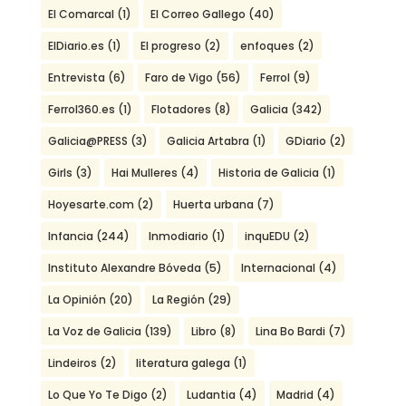
El Comarcal
(1)
El Correo Gallego
(40)
ElDiario.es
(1)
El progreso
(2)
enfoques
(2)
Entrevista
(6)
Faro de Vigo
(56)
Ferrol
(9)
Ferrol360.es
(1)
Flotadores
(8)
Galicia
(342)
Galicia@PRESS
(3)
Galicia Artabra
(1)
GDiario
(2)
Girls
(3)
Hai Mulleres
(4)
Historia de Galicia
(1)
Hoyesarte.com
(2)
Huerta urbana
(7)
Infancia
(244)
Inmodiario
(1)
inquEDU
(2)
Instituto Alexandre Bóveda
(5)
Internacional
(4)
La Opinión
(20)
La Región
(29)
La Voz de Galicia
(139)
Libro
(8)
Lina Bo Bardi
(7)
Lindeiros
(2)
literatura galega
(1)
Lo Que Yo Te Digo
(2)
Ludantia
(4)
Madrid
(4)