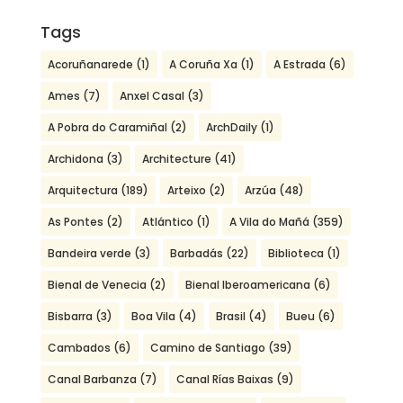
Tags
Acoruñanarede
(1)
A Coruña Xa
(1)
A Estrada
(6)
Ames
(7)
Anxel Casal
(3)
A Pobra do Caramiñal
(2)
ArchDaily
(1)
Archidona
(3)
Architecture
(41)
Arquitectura
(189)
Arteixo
(2)
Arzúa
(48)
As Pontes
(2)
Atlántico
(1)
A Vila do Mañá
(359)
Bandeira verde
(3)
Barbadás
(22)
Biblioteca
(1)
Bienal de Venecia
(2)
Bienal Iberoamericana
(6)
Bisbarra
(3)
Boa Vila
(4)
Brasil
(4)
Bueu
(6)
Cambados
(6)
Camino de Santiago
(39)
Canal Barbanza
(7)
Canal Rías Baixas
(9)