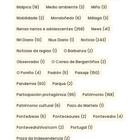
Malpica
(18)
Medio ambiente
(3)
Miño
(3)
Mobilidade
(2)
Mondoñedo
(6)
Málaga
(3)
Nenas nenos e adolescentes
(258)
News
(41)
NH Diario
(10)
Nius Diario
(1)
Noticia
(243)
Noticias da regiao
(1)
O Barbanza
(2)
Observador
(1)
O Correo de Bergantiños
(2)
O Porriño
(4)
Padrón
(5)
Paisaje
(150)
Pandemia
(60)
Parque
(2)
Participación protagónica
(95)
Patrimonio
(168)
Patrimonio cultural
(6)
Pazo do Martelo
(1)
PonteAreas
(5)
Pontecesures
(2)
Pontevedra
(4)
PontevedraViva!com
(2)
Portugal
(1)
Praza da Independencia
(2)