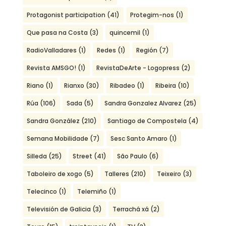
Protagonist participation
(41)
Protegim-nos
(1)
Que pasa na Costa
(3)
quincemil
(1)
RadioValladares
(1)
Redes
(1)
Región
(7)
Revista AMSGO!
(1)
RevistaDeArte - Logopress
(2)
Riano
(1)
Rianxo
(30)
Ribadeo
(1)
Ribeira
(10)
Rúa
(106)
Sada
(5)
Sandra Gonzalez Alvarez
(25)
Sandra González
(210)
Santiago de Compostela
(4)
Semana Mobilidade
(7)
Sesc Santo Amaro
(1)
Silleda
(25)
Street
(41)
São Paulo
(6)
Taboleiro de xogo
(5)
Talleres
(210)
Teixeiro
(3)
Telecinco
(1)
Telemiño
(1)
Televisión de Galicia
(3)
Terrachá xá
(2)