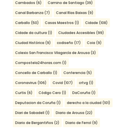
Cambados
(6)
Camino de Santiago
(39)
Canal Barbanza
(7)
Canal Rías Baixas
(9)
Carballo
(50)
Casas Maestros
(1)
Cidade
(108)
Cidade da cultura
(1)
Ciudades Accesibles
(99)
Ciudad Histórica
(9)
codiseño
(17)
Coia
(9)
Colexio San Francisco Vilagarcía de Arousa
(3)
Compostela24horas.com
(1)
Concello de Carballo
(1)
Conferencia
(5)
Coronavirus
(106)
Covid
(107)
crtvg
(1)
Curtis
(6)
Código Cero
(1)
DaCoruña
(1)
Deputacion da Coruña
(1)
derecho a la ciudad
(101)
Diari de Sabadell
(1)
Diario de Arousa
(22)
Diario de Bergantiños
(2)
Diario de Ferrol
(9)