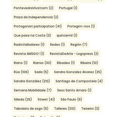
PontevedraViva!com
(2)
Portugal
(1)
Praza da Independencia
(2)
Protagonist participation
(41)
Protegim-nos
(1)
Que pasa na Costa
(3)
quincemil
(1)
RadioValladares
(1)
Redes
(1)
Región
(7)
Revista AMSGO!
(1)
RevistaDeArte - Logopress
(2)
Riano
(1)
Rianxo
(30)
Ribadeo
(1)
Ribeira
(10)
Rúa
(106)
Sada
(5)
Sandra Gonzalez Alvarez
(25)
Sandra González
(210)
Santiago de Compostela
(4)
Semana Mobilidade
(7)
Sesc Santo Amaro
(1)
Silleda
(25)
Street
(41)
São Paulo
(6)
Taboleiro de xogo
(5)
Talleres
(210)
Teixeiro
(3)