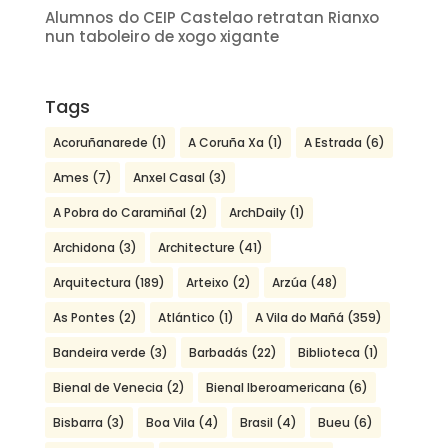
Alumnos do CEIP Castelao retratan Rianxo
nun taboleiro de xogo xigante
Tags
Acoruñanarede
(1)
A Coruña Xa
(1)
A Estrada
(6)
Ames
(7)
Anxel Casal
(3)
A Pobra do Caramiñal
(2)
ArchDaily
(1)
Archidona
(3)
Architecture
(41)
Arquitectura
(189)
Arteixo
(2)
Arzúa
(48)
As Pontes
(2)
Atlántico
(1)
A Vila do Mañá
(359)
Bandeira verde
(3)
Barbadás
(22)
Biblioteca
(1)
Bienal de Venecia
(2)
Bienal Iberoamericana
(6)
Bisbarra
(3)
Boa Vila
(4)
Brasil
(4)
Bueu
(6)