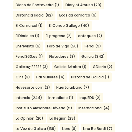
Diario de Pontevedra
(1)
Diary of Arousa
(29)
Distancia social
(82)
Ecos da comarca
(6)
El Comarcal
(1)
El Correo Gallego
(40)
ElDiario.es
(1)
El progreso
(2)
enfoques
(2)
Entrevista
(6)
Faro de Vigo
(56)
Ferrol
(9)
Ferrol360.es
(1)
Flotadores
(8)
Galicia
(342)
Galicia@PRESS
(3)
Galicia Artabra
(1)
GDiario
(2)
Girls
(3)
Hai Mulleres
(4)
Historia de Galicia
(1)
Hoyesarte.com
(2)
Huerta urbana
(7)
Infancia
(244)
Inmodiario
(1)
inquEDU
(2)
Instituto Alexandre Bóveda
(5)
Internacional
(4)
La Opinión
(20)
La Región
(29)
La Voz de Galicia
(139)
Libro
(8)
Lina Bo Bardi
(7)