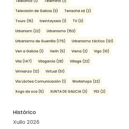
Telecinco
(1)
Telemiño
(1)
Televisión de Galicia
(3)
Terrachá xá
(2)
Touro
(15)
treintayseis
(1)
TV
(3)
Urbanism
(22)
Urbanismo
(153)
Urbanismo de Guerrilla
(175)
Urbanismo táctico
(121)
Ven a Galicia
(1)
Verín
(5)
Viena
(2)
Vigo
(10)
Vila
(147)
Vilagarcía
(28)
Village
(22)
Vimianzo
(12)
Virtual
(51)
Vía Láctea Comunicación
(1)
Workshops
(22)
Xogo da oca
(5)
XUNTA DE GALICIA
(3)
YES
(2)
Histórico
Xullo 2026