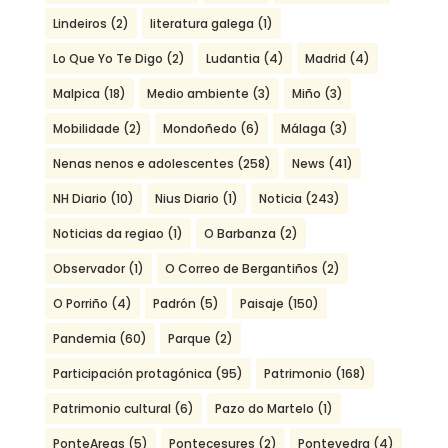
Lindeiros
(2)
literatura galega
(1)
Lo Que Yo Te Digo
(2)
Ludantia
(4)
Madrid
(4)
Malpica
(18)
Medio ambiente
(3)
Miño
(3)
Mobilidade
(2)
Mondoñedo
(6)
Málaga
(3)
Nenas nenos e adolescentes
(258)
News
(41)
NH Diario
(10)
Nius Diario
(1)
Noticia
(243)
Noticias da regiao
(1)
O Barbanza
(2)
Observador
(1)
O Correo de Bergantiños
(2)
O Porriño
(4)
Padrón
(5)
Paisaje
(150)
Pandemia
(60)
Parque
(2)
Participación protagónica
(95)
Patrimonio
(168)
Patrimonio cultural
(6)
Pazo do Martelo
(1)
PonteAreas
(5)
Pontecesures
(2)
Pontevedra
(4)