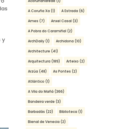
ro
Acoruñanarede
(1)
las
A Coruña Xa
(1)
A Estrada
(6)
Ames
(7)
Anxel Casal
(3)
A Pobra do Caramiñal
(2)
 y
ArchDaily
(1)
Archidona
(10)
Architecture
(41)
Arquitectura
(189)
Arteixo
(2)
Arzúa
(48)
As Pontes
(2)
Atlántico
(1)
A Vila do Mañá
(366)
Bandeira verde
(3)
Barbadás
(22)
Biblioteca
(1)
Bienal de Venecia
(2)