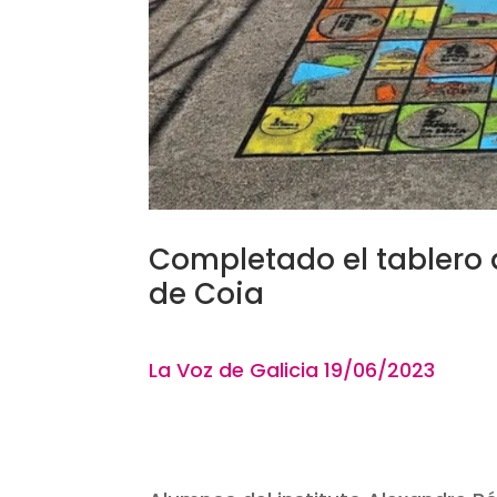
Completado el tablero d
de Coia
La Voz de Galicia 19
/06