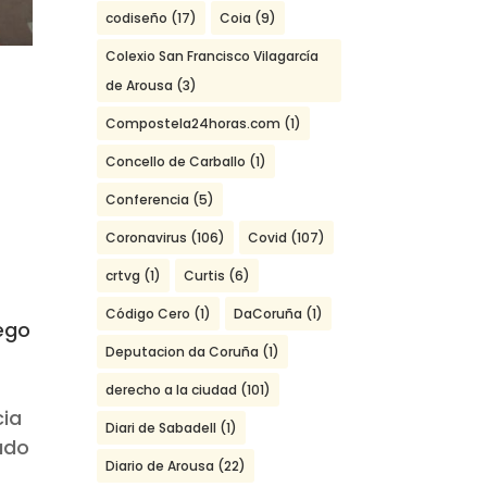
codiseño
(17)
Coia
(9)
Colexio San Francisco Vilagarcía
de Arousa
(3)
Compostela24horas.com
(1)
Concello de Carballo
(1)
Conferencia
(5)
Coronavirus
(106)
Covid
(107)
crtvg
(1)
Curtis
(6)
Código Cero
(1)
DaCoruña
(1)
uego
Deputacion da Coruña
(1)
derecho a la ciudad
(101)
cia
Diari de Sabadell
(1)
ado
Diario de Arousa
(22)