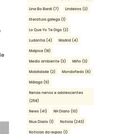
Lina Bo Bardi
(7)
Lindeiros
(2)
literatura galega
(1)
e
Lo Que Yo Te Digo
(2)
Ludantia
(4)
Madrid
(4)
Malpica
(18)
de
Medio ambiente
(3)
Miño
(3)
Mobilidade
(2)
Mondoñedo
(6)
Málaga
(9)
Nenas nenos e adolescentes
(258)
News
(41)
NH Diario
(10)
Nius Diario
(1)
Noticia
(243)
Noticias da regiao
(1)