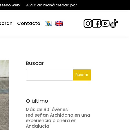
eseño web
A vila do mañá creada por
boran
Contacto
Buscar
O último
Más de 60 jóvenes
rediseñan Archidona en una
experiencia pionera en
Andalucía