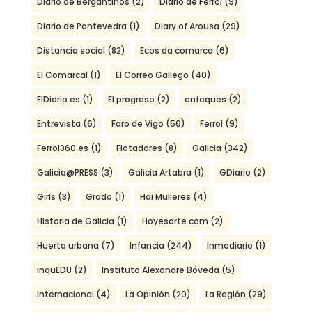
Diario de Bergantiños
(2)
Diario de Ferrol
(9)
Diario de Pontevedra
(1)
Diary of Arousa
(29)
Distancia social
(82)
Ecos da comarca
(6)
El Comarcal
(1)
El Correo Gallego
(40)
ElDiario.es
(1)
El progreso
(2)
enfoques
(2)
Entrevista
(6)
Faro de Vigo
(56)
Ferrol
(9)
Ferrol360.es
(1)
Flotadores
(8)
Galicia
(342)
Galicia@PRESS
(3)
Galicia Artabra
(1)
GDiario
(2)
Girls
(3)
Grado
(1)
Hai Mulleres
(4)
Historia de Galicia
(1)
Hoyesarte.com
(2)
Huerta urbana
(7)
Infancia
(244)
Inmodiario
(1)
inquEDU
(2)
Instituto Alexandre Bóveda
(5)
Internacional
(4)
La Opinión
(20)
La Región
(29)