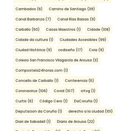
Cambados
(6)
Camino de Santiago
(39)
Canal Barbanza
(7)
Canal Rías Baixas
(9)
Carballo
(50)
Casas Maestros
(1)
Cidade
(108)
Cidade da cultura
(1)
Ciudades Accesibles
(99)
Ciudad Histórica
(9)
codiseño
(17)
Coia
(9)
Colexio San Francisco Vilagarcía de Arousa
(3)
Compostela24horas.com
(1)
Concello de Carballo
(1)
Conferencia
(5)
Coronavirus
(106)
Covid
(107)
crtvg
(1)
Curtis
(6)
Código Cero
(1)
DaCoruña
(1)
Deputacion da Coruña
(1)
derecho a la ciudad
(101)
Diari de Sabadell
(1)
Diario de Arousa
(22)