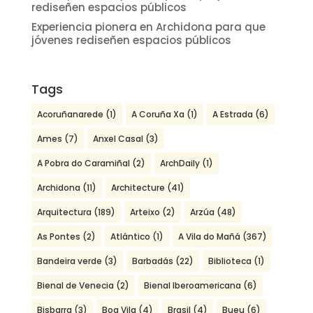
rediseñen espacios públicos
Experiencia pionera en Archidona para que
jóvenes rediseñen espacios públicos
Tags
Acoruñanarede
(1)
A Coruña Xa
(1)
A Estrada
(6)
Ames
(7)
Anxel Casal
(3)
A Pobra do Caramiñal
(2)
ArchDaily
(1)
Archidona
(11)
Architecture
(41)
Arquitectura
(189)
Arteixo
(2)
Arzúa
(48)
As Pontes
(2)
Atlántico
(1)
A Vila do Mañá
(367)
Bandeira verde
(3)
Barbadás
(22)
Biblioteca
(1)
Bienal de Venecia
(2)
Bienal Iberoamericana
(6)
Bisbarra
(3)
Boa Vila
(4)
Brasil
(4)
Bueu
(6)