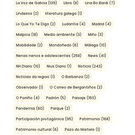
La Voz de Galicia
(139)
Libro
(8)
Lina Bo Bardi
(7)
Lindeiros
(2)
literatura galega
(1)
Lo Que Yo Te Digo
(2)
Ludantia
(4)
Madrid
(4)
Malpica
(18)
Medio ambiente
(3)
Miño
(3)
Mobilidade
(2)
Mondoñedo
(6)
Málaga
(10)
Nenas nenos e adolescentes
(258)
News
(41)
NH Diario
(10)
Nius Diario
(1)
Noticia
(243)
Noticias da regiao
(1)
O Barbanza
(2)
Observador
(1)
O Correo de Bergantiños
(2)
O Porriño
(4)
Padrón
(5)
Paisaje
(150)
Pandemia
(60)
Parque
(2)
Participación protagónica
(95)
Patrimonio
(168)
Patrimonio cultural
(6)
Pazo do Martelo
(1)