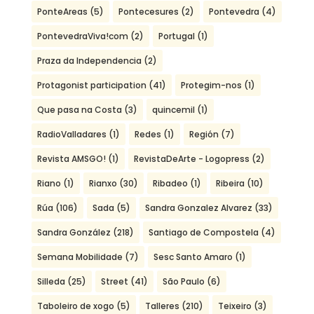
PonteAreas
(5)
Pontecesures
(2)
Pontevedra
(4)
PontevedraViva!com
(2)
Portugal
(1)
Praza da Independencia
(2)
Protagonist participation
(41)
Protegim-nos
(1)
Que pasa na Costa
(3)
quincemil
(1)
RadioValladares
(1)
Redes
(1)
Región
(7)
Revista AMSGO!
(1)
RevistaDeArte - Logopress
(2)
Riano
(1)
Rianxo
(30)
Ribadeo
(1)
Ribeira
(10)
Rúa
(106)
Sada
(5)
Sandra Gonzalez Alvarez
(33)
Sandra González
(218)
Santiago de Compostela
(4)
Semana Mobilidade
(7)
Sesc Santo Amaro
(1)
Silleda
(25)
Street
(41)
São Paulo
(6)
Taboleiro de xogo
(5)
Talleres
(210)
Teixeiro
(3)