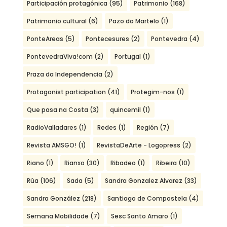
Participación protagónica
(95)
Patrimonio
(168)
Patrimonio cultural
(6)
Pazo do Martelo
(1)
PonteAreas
(5)
Pontecesures
(2)
Pontevedra
(4)
PontevedraViva!com
(2)
Portugal
(1)
Praza da Independencia
(2)
Protagonist participation
(41)
Protegim-nos
(1)
Que pasa na Costa
(3)
quincemil
(1)
RadioValladares
(1)
Redes
(1)
Región
(7)
Revista AMSGO!
(1)
RevistaDeArte - Logopress
(2)
Riano
(1)
Rianxo
(30)
Ribadeo
(1)
Ribeira
(10)
Rúa
(106)
Sada
(5)
Sandra Gonzalez Alvarez
(33)
Sandra González
(218)
Santiago de Compostela
(4)
Semana Mobilidade
(7)
Sesc Santo Amaro
(1)