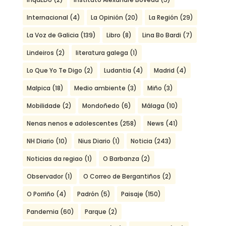
Internacional
(4)
La Opinión
(20)
La Región
(29)
La Voz de Galicia
(139)
Libro
(8)
Lina Bo Bardi
(7)
Lindeiros
(2)
literatura galega
(1)
Lo Que Yo Te Digo
(2)
Ludantia
(4)
Madrid
(4)
Malpica
(18)
Medio ambiente
(3)
Miño
(3)
Mobilidade
(2)
Mondoñedo
(6)
Málaga
(10)
Nenas nenos e adolescentes
(258)
News
(41)
NH Diario
(10)
Nius Diario
(1)
Noticia
(243)
Noticias da regiao
(1)
O Barbanza
(2)
Observador
(1)
O Correo de Bergantiños
(2)
O Porriño
(4)
Padrón
(5)
Paisaje
(150)
Pandemia
(60)
Parque
(2)