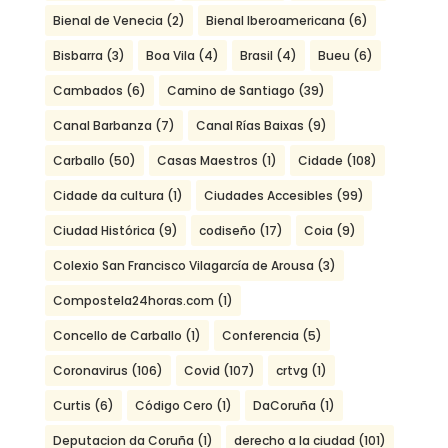
Bienal de Venecia
(2)
Bienal Iberoamericana
(6)
Bisbarra
(3)
Boa Vila
(4)
Brasil
(4)
Bueu
(6)
Cambados
(6)
Camino de Santiago
(39)
Canal Barbanza
(7)
Canal Rías Baixas
(9)
Carballo
(50)
Casas Maestros
(1)
Cidade
(108)
Cidade da cultura
(1)
Ciudades Accesibles
(99)
Ciudad Histórica
(9)
codiseño
(17)
Coia
(9)
Colexio San Francisco Vilagarcía de Arousa
(3)
Compostela24horas.com
(1)
Concello de Carballo
(1)
Conferencia
(5)
Coronavirus
(106)
Covid
(107)
crtvg
(1)
Curtis
(6)
Código Cero
(1)
DaCoruña
(1)
Deputacion da Coruña
(1)
derecho a la ciudad
(101)