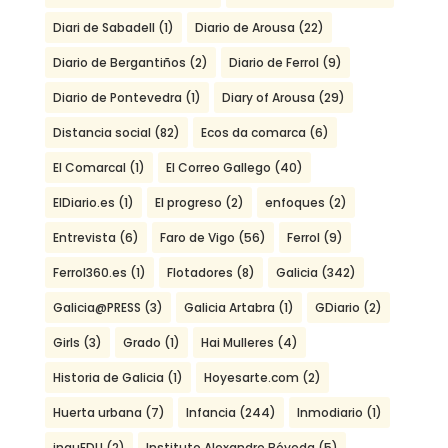
Diari de Sabadell
(1)
Diario de Arousa
(22)
Diario de Bergantiños
(2)
Diario de Ferrol
(9)
Diario de Pontevedra
(1)
Diary of Arousa
(29)
Distancia social
(82)
Ecos da comarca
(6)
El Comarcal
(1)
El Correo Gallego
(40)
ElDiario.es
(1)
El progreso
(2)
enfoques
(2)
Entrevista
(6)
Faro de Vigo
(56)
Ferrol
(9)
Ferrol360.es
(1)
Flotadores
(8)
Galicia
(342)
Galicia@PRESS
(3)
Galicia Artabra
(1)
GDiario
(2)
Girls
(3)
Grado
(1)
Hai Mulleres
(4)
Historia de Galicia
(1)
Hoyesarte.com
(2)
Huerta urbana
(7)
Infancia
(244)
Inmodiario
(1)
inquEDU
(2)
Instituto Alexandre Bóveda
(5)