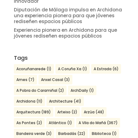
innovador
Diputación de Málaga impulsa en Archidona
una experiencia pionera para que jóvenes
rediseñen espacios públicos
Experiencia pionera en Archidona para que
jóvenes rediseñen espacios públicos
Tags
Acoruñanarede
(1)
A Coruña Xa
(1)
A Estrada
(6)
Ames
(7)
Anxel Casal
(3)
A Pobra do Caramiñal
(2)
ArchDaily
(1)
Archidona
(11)
Architecture
(41)
Arquitectura
(189)
Arteixo
(2)
Arzúa
(48)
As Pontes
(2)
Atlántico
(1)
A Vila do Mañá
(367)
Bandeira verde
(3)
Barbadás
(22)
Biblioteca
(1)