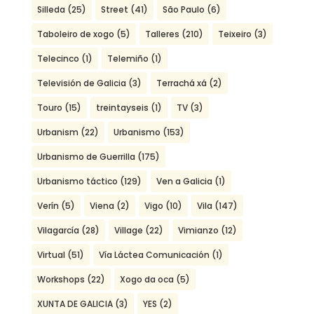
Silleda
(25)
Street
(41)
São Paulo
(6)
Taboleiro de xogo
(5)
Talleres
(210)
Teixeiro
(3)
Telecinco
(1)
Telemiño
(1)
Televisión de Galicia
(3)
Terrachá xá
(2)
Touro
(15)
treintayseis
(1)
TV
(3)
Urbanism
(22)
Urbanismo
(153)
Urbanismo de Guerrilla
(175)
Urbanismo táctico
(129)
Ven a Galicia
(1)
Verín
(5)
Viena
(2)
Vigo
(10)
Vila
(147)
Vilagarcía
(28)
Village
(22)
Vimianzo
(12)
Virtual
(51)
Vía Láctea Comunicación
(1)
Workshops
(22)
Xogo da oca
(5)
XUNTA DE GALICIA
(3)
YES
(2)