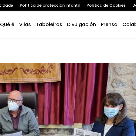
acidade
Política de protección infantil
Política de Cookies
D
Qué é
Vilas
Taboleiros
Divulgación
Prensa
Cola