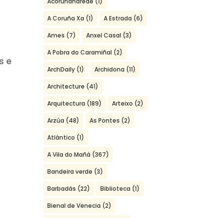
Acoruñanarede
(1)
A Coruña Xa
(1)
A Estrada
(6)
Ames
(7)
Anxel Casal
(3)
A Pobra do Caramiñal
(2)
s e
ArchDaily
(1)
Archidona
(11)
Architecture
(41)
Arquitectura
(189)
Arteixo
(2)
Arzúa
(48)
As Pontes
(2)
Atlántico
(1)
A Vila do Mañá
(367)
Bandeira verde
(3)
Barbadás
(22)
Biblioteca
(1)
Bienal de Venecia
(2)