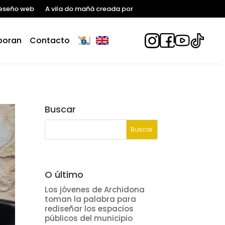
eseño web
A vila do mañá creada por
boran
Contacto
Buscar
O último
Los jóvenes de Archidona
toman la palabra para
rediseñar los espacios
públicos del municipio