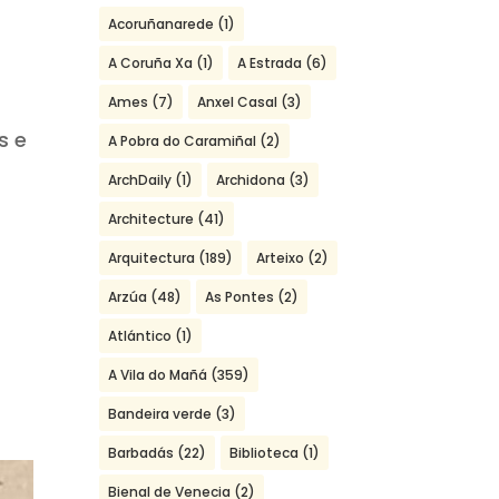
Acoruñanarede
(1)
A Coruña Xa
(1)
A Estrada
(6)
Ames
(7)
Anxel Casal
(3)
s e
A Pobra do Caramiñal
(2)
ArchDaily
(1)
Archidona
(3)
Architecture
(41)
Arquitectura
(189)
Arteixo
(2)
Arzúa
(48)
As Pontes
(2)
Atlántico
(1)
A Vila do Mañá
(359)
Bandeira verde
(3)
Barbadás
(22)
Biblioteca
(1)
Bienal de Venecia
(2)