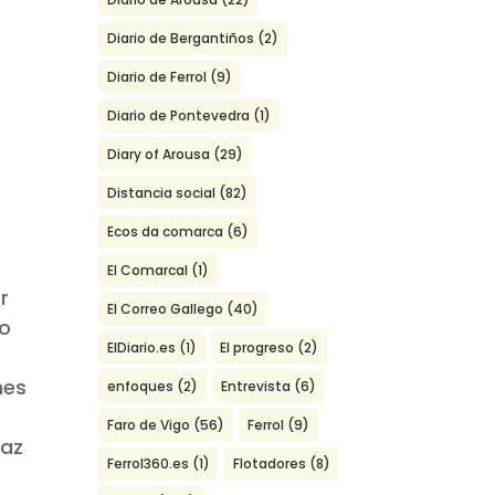
Diario de Bergantiños
(2)
Diario de Ferrol
(9)
1
Diario de Pontevedra
(1)
Diary of Arousa
(29)
Distancia social
(82)
Ecos da comarca
(6)
El Comarcal
(1)
r
El Correo Gallego
(40)
 o
ElDiario.es
(1)
El progreso
(2)
nes
enfoques
(2)
Entrevista
(6)
Faro de Vigo
(56)
Ferrol
(9)
íaz
Ferrol360.es
(1)
Flotadores
(8)