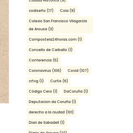
Ciudad Histórica
(9)
codiseño
(17)
Coia
(9)
Colexio San Francisco Vilagarcía
de Arousa
(3)
Compostela24horas.com
(1)
Concello de Carballo
(1)
Conferencia
(5)
Coronavirus
(106)
Covid
(107)
crtvg
(1)
Curtis
(6)
Código Cero
(1)
DaCoruña
(1)
Deputacion da Coruña
(1)
derecho a la ciudad
(101)
Diari de Sabadell
(1)
Diario de Arousa
(22)