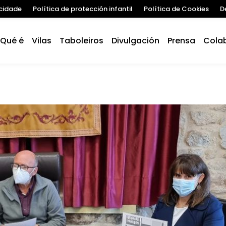
acidade
Política de protección infantil
Política de Cookies
D
Qué é
Vilas
Taboleiros
Divulgación
Prensa
Cola