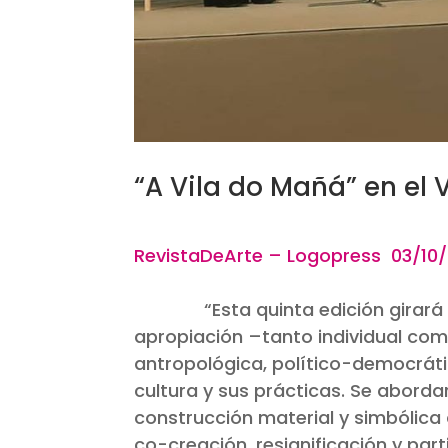
“A Vila do Mañá” en el
RevistaDeArte 
“
Esta quinta edición girará
apropiación –tanto individual com
antropológica, político-democrátic
cultura y sus prácticas. Se abord
construcción material y simbólica 
co-creación, resignificación y par