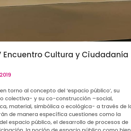
 V Encuentro Cultura y Ciudadanía
– Logopress 03/10/20
 en torno al concepto del ‘espacio público’, su
o colectiva- y su co-construcción –social,
a, material, simbólica o ecológica- a través de l
arán de manera específica cuestiones como la
del espacio público, el desarrollo de procesos de
ticipación, la noción de espacio público como bien