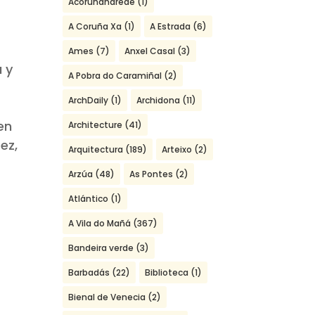
Acoruñanarede
(1)
9
A Coruña Xa
(1)
A Estrada
(6)
Ames
(7)
Anxel Casal
(3)
a y
A Pobra do Caramiñal
(2)
ArchDaily
(1)
Archidona
(11)
en
Architecture
(41)
ez,
Arquitectura
(189)
Arteixo
(2)
Arzúa
(48)
As Pontes
(2)
Atlántico
(1)
A Vila do Mañá
(367)
Bandeira verde
(3)
Barbadás
(22)
Biblioteca
(1)
Bienal de Venecia
(2)