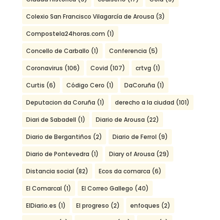
Colexio San Francisco Vilagarcía de Arousa
(3)
Compostela24horas.com
(1)
Concello de Carballo
(1)
Conferencia
(5)
Coronavirus
(106)
Covid
(107)
crtvg
(1)
Curtis
(6)
Código Cero
(1)
DaCoruña
(1)
Deputacion da Coruña
(1)
derecho a la ciudad
(101)
Diari de Sabadell
(1)
Diario de Arousa
(22)
Diario de Bergantiños
(2)
Diario de Ferrol
(9)
Diario de Pontevedra
(1)
Diary of Arousa
(29)
Distancia social
(82)
Ecos da comarca
(6)
El Comarcal
(1)
El Correo Gallego
(40)
ElDiario.es
(1)
El progreso
(2)
enfoques
(2)