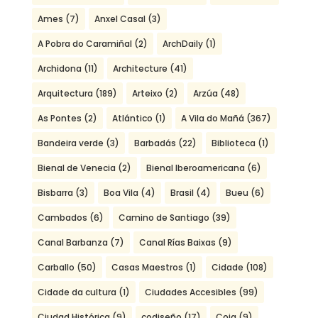
Ames
(7)
Anxel Casal
(3)
A Pobra do Caramiñal
(2)
ArchDaily
(1)
Archidona
(11)
Architecture
(41)
Arquitectura
(189)
Arteixo
(2)
Arzúa
(48)
As Pontes
(2)
Atlántico
(1)
A Vila do Mañá
(367)
Bandeira verde
(3)
Barbadás
(22)
Biblioteca
(1)
Bienal de Venecia
(2)
Bienal Iberoamericana
(6)
Bisbarra
(3)
Boa Vila
(4)
Brasil
(4)
Bueu
(6)
Cambados
(6)
Camino de Santiago
(39)
Canal Barbanza
(7)
Canal Rías Baixas
(9)
Carballo
(50)
Casas Maestros
(1)
Cidade
(108)
Cidade da cultura
(1)
Ciudades Accesibles
(99)
Ciudad Histórica
(9)
codiseño
(17)
Coia
(9)