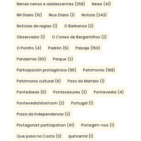
Nenas nenos e adolescentes
(258)
News
(41)
NH Diario
(10)
Nius Diario
(1)
Noticia
(243)
Noticias da regiao
(1)
O Barbanza
(2)
Observador
(1)
O Correo de Bergantiños
(2)
O Porriño
(4)
Padrón
(5)
Paisaje
(150)
Pandemia
(60)
Parque
(2)
Participación protagónica
(95)
Patrimonio
(168)
Patrimonio cultural
(6)
Pazo do Martelo
(1)
PonteAreas
(5)
Pontecesures
(2)
Pontevedra
(4)
PontevedraViva!com
(2)
Portugal
(1)
Praza da Independencia
(2)
Protagonist participation
(41)
Protegim-nos
(1)
Que pasa na Costa
(3)
quincemil
(1)