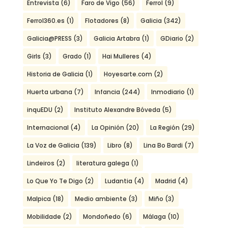
Entrevista
(6)
Faro de Vigo
(56)
Ferrol
(9)
Ferrol360.es
(1)
Flotadores
(8)
Galicia
(342)
Galicia@PRESS
(3)
Galicia Artabra
(1)
GDiario
(2)
Girls
(3)
Grado
(1)
Hai Mulleres
(4)
Historia de Galicia
(1)
Hoyesarte.com
(2)
Huerta urbana
(7)
Infancia
(244)
Inmodiario
(1)
inquEDU
(2)
Instituto Alexandre Bóveda
(5)
Internacional
(4)
La Opinión
(20)
La Región
(29)
La Voz de Galicia
(139)
Libro
(8)
Lina Bo Bardi
(7)
Lindeiros
(2)
literatura galega
(1)
Lo Que Yo Te Digo
(2)
Ludantia
(4)
Madrid
(4)
Malpica
(18)
Medio ambiente
(3)
Miño
(3)
Mobilidade
(2)
Mondoñedo
(6)
Málaga
(10)