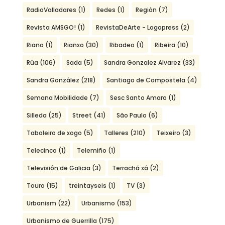
RadioValladares
(1)
Redes
(1)
Región
(7)
Revista AMSGO!
(1)
RevistaDeArte - Logopress
(2)
Riano
(1)
Rianxo
(30)
Ribadeo
(1)
Ribeira
(10)
Rúa
(106)
Sada
(5)
Sandra Gonzalez Alvarez
(33)
Sandra González
(218)
Santiago de Compostela
(4)
Semana Mobilidade
(7)
Sesc Santo Amaro
(1)
Silleda
(25)
Street
(41)
São Paulo
(6)
Taboleiro de xogo
(5)
Talleres
(210)
Teixeiro
(3)
Telecinco
(1)
Telemiño
(1)
Televisión de Galicia
(3)
Terrachá xá
(2)
Touro
(15)
treintayseis
(1)
TV
(3)
Urbanism
(22)
Urbanismo
(153)
Urbanismo de Guerrilla
(175)