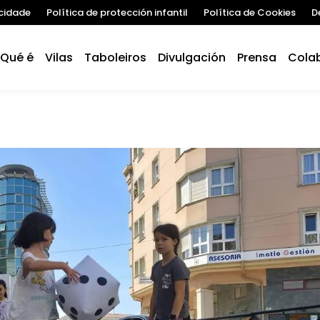
acidade
Política de protección infantil
Política de Cookies
D
Qué é
Vilas
Taboleiros
Divulgación
Prensa
Cola