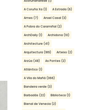
Acoruñanarede
(1)
A Coruña Xa
(1)
A Estrada
(6)
Ames
(7)
Anxel Casal
(3)
A Pobra do Caramiñal
(2)
ArchDaily
(1)
Archidona
(10)
Architecture
(41)
Arquitectura
(189)
Arteixo
(2)
Arzúa
(48)
As Pontes
(2)
Atlántico
(1)
A Vila do Mañá
(366)
Bandeira verde
(3)
Barbadás
(22)
Biblioteca
(1)
Bienal de Venecia
(2)