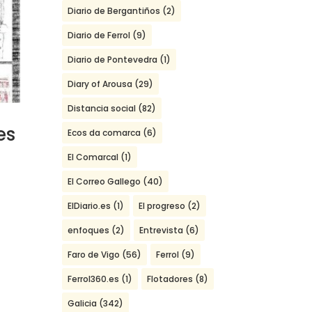
Diario de Bergantiños
(2)
Diario de Ferrol
(9)
Diario de Pontevedra
(1)
Diary of Arousa
(29)
Distancia social
(82)
es
Ecos da comarca
(6)
El Comarcal
(1)
El Correo Gallego
(40)
ElDiario.es
(1)
El progreso
(2)
enfoques
(2)
Entrevista
(6)
Faro de Vigo
(56)
Ferrol
(9)
Ferrol360.es
(1)
Flotadores
(8)
Galicia
(342)