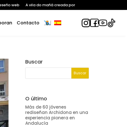
eseño web
A vila do mañá creada por
boran
Contacto
Buscar
O último
Más de 60 jóvenes
rediseñan Archidona en una
experiencia pionera en
Andalucía