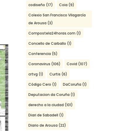
codiseño
(17)
Coia
(9)
Colexio San Francisco Vilagarcía
de Arousa
(3)
Compostela24horas.com
(1)
Concello de Carballo
(1)
Conferencia
(5)
Coronavirus
(106)
Covid
(107)
crtvg
(1)
Curtis
(6)
Código Cero
(1)
DaCoruña
(1)
Deputacion da Coruña
(1)
derecho a la ciudad
(101)
Diari de Sabadell
(1)
Diario de Arousa
(22)