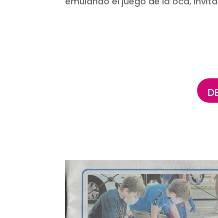
emulando el juego de la oca, invit
D