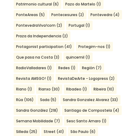
Patrimonio cultural
(6)
Pazo do Martelo
(1)
PonteAreas
(5)
Pontecesures
(2)
Pontevedra
(4)
PontevedraViva!com
(2)
Portugal
(1)
Praza da Independencia
(2)
Protagonist participation
(41)
Protegim-nos
(1)
Que pasa na Costa
(3)
quincemil
(1)
RadioValladares
(1)
Redes
(1)
Región
(7)
Revista AMSGO!
(1)
RevistaDeArte - Logopress
(2)
Riano
(1)
Rianxo
(30)
Ribadeo
(1)
Ribeira
(10)
Rúa
(106)
Sada
(5)
Sandra Gonzalez Alvarez
(33)
Sandra González
(218)
Santiago de Compostela
(4)
Semana Mobilidade
(7)
Sesc Santo Amaro
(1)
Silleda
(25)
Street
(41)
São Paulo
(6)