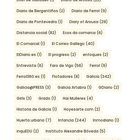
Diario de Bergantiños
(2)
Diario de Ferrol
(9)
Diario de Pontevedra
(1)
Diary of Arousa
(29)
Distancia social
(82)
Ecos da comarca
(6)
El Comarcal
(1)
El Correo Gallego
(40)
ElDiario.es
(1)
El progreso
(2)
enfoques
(2)
Entrevista
(6)
Faro de Vigo
(56)
Ferrol
(9)
Ferrol360.es
(1)
Flotadores
(8)
Galicia
(342)
Galicia@PRESS
(3)
Galicia Artabra
(1)
GDiario
(2)
Girls
(3)
Grado
(1)
Hai Mulleres
(4)
Historia de Galicia
(1)
Hoyesarte.com
(2)
Huerta urbana
(7)
Infancia
(244)
Inmodiario
(1)
inquEDU
(2)
Instituto Alexandre Bóveda
(5)