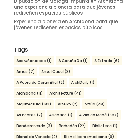
Diputación de Málaga impulsa en Archidona
una experiencia pionera para que jóvenes
rediseñen espacios públicos
Experiencia pionera en Archidona para que
jóvenes rediseñen espacios públicos
Tags
Acoruñanarede
(1)
A Coruña Xa
(1)
A Estrada
(6)
Ames
(7)
Anxel Casal
(3)
A Pobra do Caramiñal
(2)
ArchDaily
(1)
Archidona
(11)
Architecture
(41)
Arquitectura
(189)
Arteixo
(2)
Arzúa
(48)
As Pontes
(2)
Atlántico
(1)
A Vila do Mañá
(367)
Bandeira verde
(3)
Barbadás
(22)
Biblioteca
(1)
Bienal de Venecia
(2)
Bienal Iberoamericana
(6)