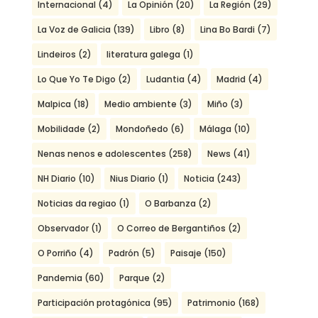
Internacional
(4)
La Opinión
(20)
La Región
(29)
La Voz de Galicia
(139)
Libro
(8)
Lina Bo Bardi
(7)
Lindeiros
(2)
literatura galega
(1)
Lo Que Yo Te Digo
(2)
Ludantia
(4)
Madrid
(4)
Malpica
(18)
Medio ambiente
(3)
Miño
(3)
Mobilidade
(2)
Mondoñedo
(6)
Málaga
(10)
Nenas nenos e adolescentes
(258)
News
(41)
NH Diario
(10)
Nius Diario
(1)
Noticia
(243)
Noticias da regiao
(1)
O Barbanza
(2)
Observador
(1)
O Correo de Bergantiños
(2)
O Porriño
(4)
Padrón
(5)
Paisaje
(150)
Pandemia
(60)
Parque
(2)
Participación protagónica
(95)
Patrimonio
(168)