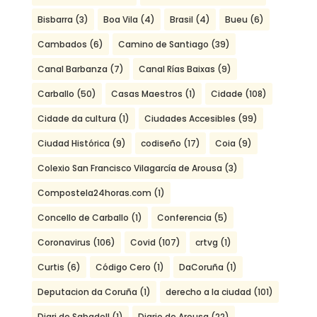
Bisbarra
(3)
Boa Vila
(4)
Brasil
(4)
Bueu
(6)
Cambados
(6)
Camino de Santiago
(39)
Canal Barbanza
(7)
Canal Rías Baixas
(9)
Carballo
(50)
Casas Maestros
(1)
Cidade
(108)
Cidade da cultura
(1)
Ciudades Accesibles
(99)
Ciudad Histórica
(9)
codiseño
(17)
Coia
(9)
Colexio San Francisco Vilagarcía de Arousa
(3)
Compostela24horas.com
(1)
Concello de Carballo
(1)
Conferencia
(5)
Coronavirus
(106)
Covid
(107)
crtvg
(1)
Curtis
(6)
Código Cero
(1)
DaCoruña
(1)
Deputacion da Coruña
(1)
derecho a la ciudad
(101)
Diari de Sabadell
(1)
Diario de Arousa
(22)