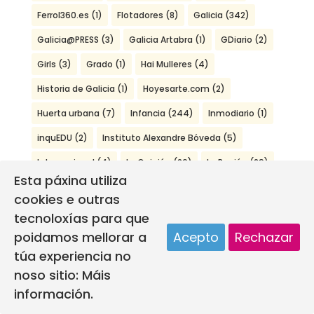
Ferrol360.es
(1)
Flotadores
(8)
Galicia
(342)
Galicia@PRESS
(3)
Galicia Artabra
(1)
GDiario
(2)
Girls
(3)
Grado
(1)
Hai Mulleres
(4)
Historia de Galicia
(1)
Hoyesarte.com
(2)
Huerta urbana
(7)
Infancia
(244)
Inmodiario
(1)
inquEDU
(2)
Instituto Alexandre Bóveda
(5)
Internacional
(4)
La Opinión
(20)
La Región
(29)
Esta páxina utiliza
La Voz de Galicia
(139)
Libro
(8)
Lina Bo Bardi
(7)
cookies e outras
Lindeiros
(2)
literatura galega
(1)
tecnoloxías para que
poidamos mellorar a
Acepto
Rechazar
Lo Que Yo Te Digo
(2)
Ludantia
(4)
Madrid
(4)
túa experiencia no
Malpica
(18)
Medio ambiente
(3)
Miño
(3)
noso sitio:
Máis
Mobilidade
(2)
Mondoñedo
(6)
Málaga
(9)
información.
Nenas nenos e adolescentes
(258)
News
(41)