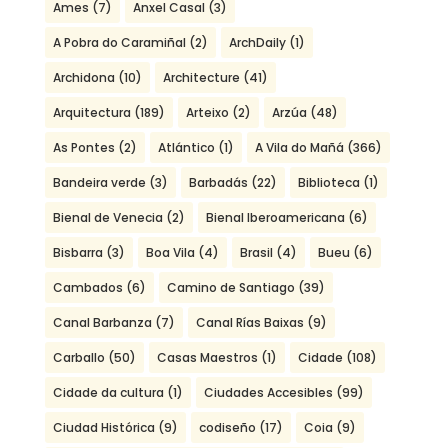
Ames
(7)
Anxel Casal
(3)
A Pobra do Caramiñal
(2)
ArchDaily
(1)
Archidona
(10)
Architecture
(41)
Arquitectura
(189)
Arteixo
(2)
Arzúa
(48)
As Pontes
(2)
Atlántico
(1)
A Vila do Mañá
(366)
Bandeira verde
(3)
Barbadás
(22)
Biblioteca
(1)
Bienal de Venecia
(2)
Bienal Iberoamericana
(6)
Bisbarra
(3)
Boa Vila
(4)
Brasil
(4)
Bueu
(6)
Cambados
(6)
Camino de Santiago
(39)
Canal Barbanza
(7)
Canal Rías Baixas
(9)
Carballo
(50)
Casas Maestros
(1)
Cidade
(108)
Cidade da cultura
(1)
Ciudades Accesibles
(99)
Ciudad Histórica
(9)
codiseño
(17)
Coia
(9)