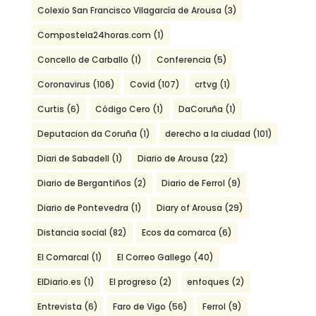
Colexio San Francisco Vilagarcía de Arousa
(3)
Compostela24horas.com
(1)
Concello de Carballo
(1)
Conferencia
(5)
Coronavirus
(106)
Covid
(107)
crtvg
(1)
Curtis
(6)
Código Cero
(1)
DaCoruña
(1)
Deputacion da Coruña
(1)
derecho a la ciudad
(101)
Diari de Sabadell
(1)
Diario de Arousa
(22)
Diario de Bergantiños
(2)
Diario de Ferrol
(9)
Diario de Pontevedra
(1)
Diary of Arousa
(29)
Distancia social
(82)
Ecos da comarca
(6)
El Comarcal
(1)
El Correo Gallego
(40)
ElDiario.es
(1)
El progreso
(2)
enfoques
(2)
Entrevista
(6)
Faro de Vigo
(56)
Ferrol
(9)